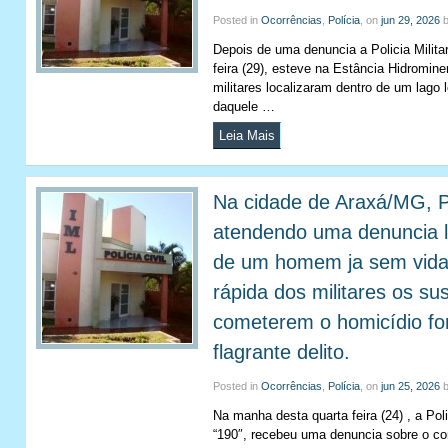
Posted in
Ocorrências
,
Polícia
, on
jun 29, 2026
Depois de uma denuncia a Policia Milit
feira (29), esteve na Estância Hidromine
militares localizaram dentro de um lago 
daquele …
Leia Mais
Na cidade de Araxá/MG, Pol
atendendo uma denuncia l
de um homem ja sem vida
rápida dos militares os su
cometerem o homicídio f
flagrante delito.
Posted in
Ocorrências
,
Polícia
, on
jun 25, 2026
Na manha desta quarta feira (24) , a Poli
“190″, recebeu uma denuncia sobre o 