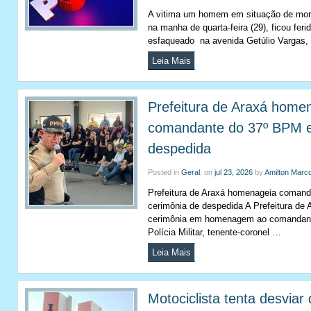
A vitima um homem em situação de mora
na manha de quarta-feira (29), ficou feri
esfaqueado na avenida Getúlio Vargas,
Leia Mais
Prefeitura de Araxá home
comandante do 37º BPM e
despedida
Posted in
Geral
, on
jul 23, 2026
by
Amilton Marc
Prefeitura de Araxá homenageia coman
cerimônia de despedida A Prefeitura de 
cerimônia em homenagem ao comandant
Polícia Militar, tenente-coronel …
Leia Mais
Motociclista tenta desviar