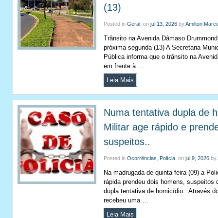
(13)
Posted in
Geral
, on
jul 13, 2026
by
Amilton Marc
Trânsito na Avenida Dâmaso Drummond se
próxima segunda (13) A Secretaria Muni
Pública informa que o trânsito na Ave
em frente à …
Leia Mais
Numa tentativa dupla de ho
Militar age rápido e prend
suspeitos..
Posted in
Ocorrências
,
Polícia
, on
jul 9, 2026
by
Na madrugada de quinta-feira (09) a Poli
rápida prendeu dois homens, suspeitos
dupla tentativa de homicídio. Através do 
recebeu uma …
Leia Mais