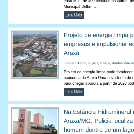
casa Mais de 400 pessoas passaram pel
Municipal Delfim …
Leia Mais
Projeto de energia limpa p
empresas e impulsionar e
Araxá
Posted in
Geral
, on
jul 1, 2026
by
Amilton Marco
Projeto de energia limpa pode fortalece
economia de Araxá Uma nova fonte de en
para chegar a Araxá a partir de 2028 pod
Leia Mais
Na Estância Hidromineral 
Araxá/MG, Policia localiz
homem dentro de um lago 