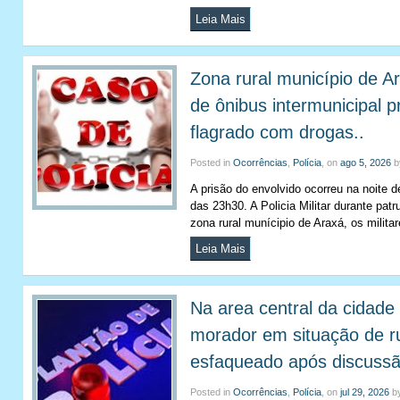
Leia Mais
Zona rural município de A
de ônibus intermunicipal p
flagrado com drogas..
Posted in
Ocorrências
,
Polícia
, on
ago 5, 2026
b
A prisão do envolvido ocorreu na noite de
das 23h30. A Policia Militar durante pat
zona rural munícipio de Araxá, os milit
Leia Mais
Na area central da cidad
morador em situação de ru
esfaqueado após discussã
Posted in
Ocorrências
,
Polícia
, on
jul 29, 2026
b