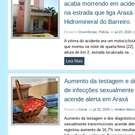
acaba morrendo em aciden
na estrada que liga Araxá
Hidromineral do Barreiro.
Posted in
Ocorrências
,
Polícia
, on
jul 23, 2026
b
A vitima do acidente era um motociclist
que morreu na noite de quarta-feira (22)
altura do km 2, estrada localizada na …
Leia Mais
Aumento da testagem e do
de infecções sexualmente 
acende alerta em Araxá
Posted in
Geral
, on
jul 20, 2026
by
Amilton Marc
Aumento da testagem e dos diagnóstico
sexualmente transmissíveis acende ale
registrou aumento de 16,7% nos resulta