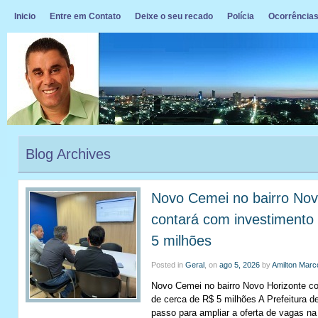
Inicio
Entre em Contato
Deixe o seu recado
Polícia
Ocorrência
Blog Archives
Novo Cemei no bairro Nov
contará com investimento
5 milhões
Posted in
Geral
, on
ago 5, 2026
by
Amilton Marc
Novo Cemei no bairro Novo Horizonte c
de cerca de R$ 5 milhões A Prefeitura 
passo para ampliar a oferta de vagas n