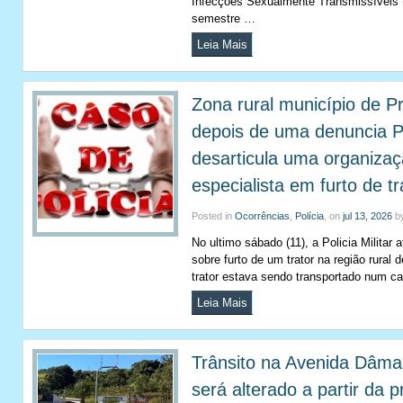
Infecções Sexualmente Transmissíveis (
semestre …
Leia Mais
Zona rural município de P
depois de uma denuncia Pol
desarticula uma organizaç
especialista em furto de tr
Posted in
Ocorrências
,
Polícia
, on
jul 13, 2026
b
No ultimo sábado (11), a Policia Milita
sobre furto de um trator na região rural 
trator estava sendo transportado num 
Leia Mais
Trânsito na Avenida Dâ
será alterado a partir da