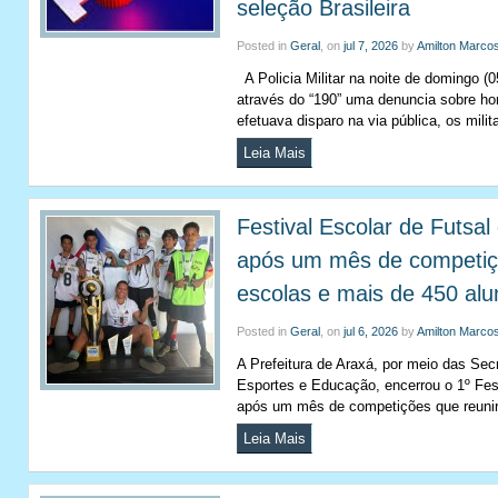
seleção Brasileira
Posted in
Geral
, on
jul 7, 2026
by
Amilton Marco
A Policia Militar na noite de domingo (0
através do “190” uma denuncia sobre 
efetuava disparo na via pública, os mili
Leia Mais
Festival Escolar de Futsal
após um mês de competiç
escolas e mais de 450 alu
Posted in
Geral
, on
jul 6, 2026
by
Amilton Marco
A Prefeitura de Araxá, por meio das Sec
Esportes e Educação, encerrou o 1º Fest
após um mês de competições que reuni
Leia Mais